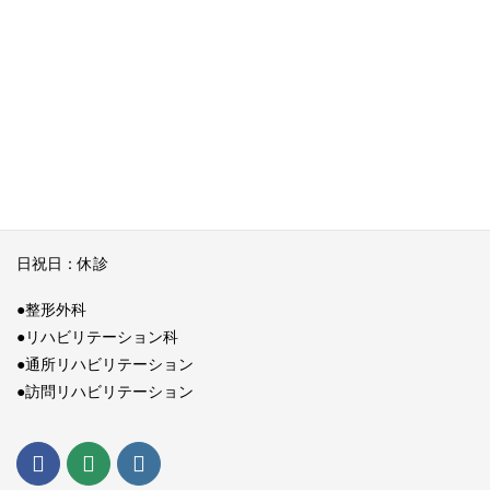
E-Mail：
gotohhp@gmail.com
●診療時間
月曜～金曜
午前： 9：00～12：00
午後：14：00～18：00
（午前リハビリテーションのみ13：00）
土曜日 午前： 9：00～12：00
日祝日：休診
●整形外科
●リハビリテーション科
●通所リハビリテーション
●訪問リハビリテーション