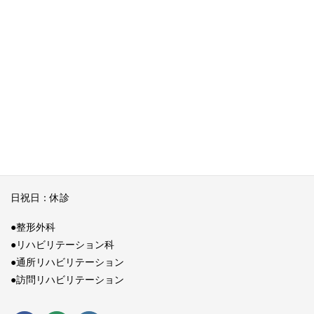
FAX 0968-24-5251
URL：https://www.gotoh.or.jp/
E-Mail：
gotohhp@gmail.com
●診療時間
月曜～金曜
午前： 9：00～12：00
午後：14：00～18：00
（午前リハビリテーションのみ13：00）
土曜日 午前： 9：00～12：00
日祝日：休診
●整形外科
●リハビリテーション科
●通所リハビリテーション
●訪問リハビリテーション